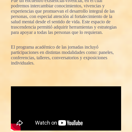
Fue un encuentro existencial-vivencial, en el cual
podremos intercambiar conocimientos, vivencias y
experiencias que promuevan el desarrollo integral de las
personas, con especial atención al fortalecimiento de la
salud mental desde el sentido de vida. Este espacio de
trascendencia permitió adquirir herramientas y estrategias
para apoyar a todas las personas que lo requieran.
El programa académico de las jornadas incluyó
participaciones en distintas modalidades como: paneles,
conferencias, talleres, conversatorios y exposiciones
individuales.